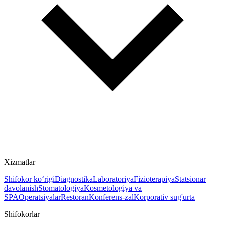
Xizmatlar
Shifokor ko‘rigi
Diagnostika
Laboratoriya
Fizioterapiya
Statsionar
davolanish
Stomatologiya
Kosmetologiya va
SPA
Operatsiyalar
Restoran
Konferens-zal
Korporativ sug'urta
Shifokorlar