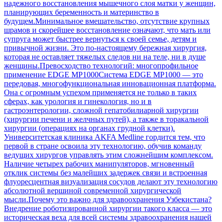
надежного восстановления мышечного слоя матки у женщин,
планирующих беременность и материнство в
будущем.Минимальное вмешательство, отсутствие крупных
шрамов и скорейшее восстановление означают, что мать или
супруга может быстрее вернуться к своей семье, детям и
привычной жизни. Это по-настоящему бережная хирургия,
которая не оставляет тяжелых следов ни на теле, ни в душе
женщины.Превосходство технологий: многопрофильное
применение EDGE MP1000Система EDGE MP1000 — это
передовая, многофункциональная инновационная платформа.
Она с огромным успехом применяется не только в таких
сферах, как урология и гинекология, но и в
гастроэнтерологии, сложной гепатобилиарной хирургии
(хирургии печени и желчных путей), а также в торакальной
хирургии (операциях на органах грудной клетки).
Университетская клиника AKFA Medline гордится тем, что
первой в стране освоила эту технологию, обучив команду
ведущих хирургов управлять этим сложнейшим комплексом.
Наличие четырех рабочих манипуляторов, мгновенный
отклик системы без малейших задержек связи и встроенная
флуоресцентная визуализация сосудов делают эту технологию
абсолютной вершиной современной хирургической
мысли.Почему это важно для здравоохранения Узбекистана?
Внедрение роботизированной хирургии такого класса — это
историческая веха для всей системы здравоохранения нашей