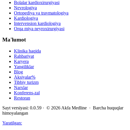
Bolalar kardioxirurgiyasi
Nevrologiya
Ortopediya va travmatologiya
Kardiologiya
Intervension kardiologiya
Orqa miya neyroxirurgiyasi
Ma'lumot
Klinika haqida
Rahbariyat
Karyera
Yangiliklar
Blog
Aksiyalar
%
Tibbiy turizm
Narxlar
Konferens-zal
Restoran
Sayt versiyasi
:
0.0.59
· ©
2026
Akfa Medline ·
Barcha huquqlar
himoyalangan
Yaratilgan
: