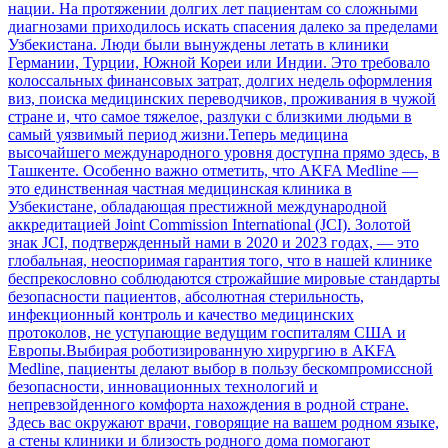
нации. На протяжении долгих лет пациентам со сложными
диагнозами приходилось искать спасения далеко за пределами
Узбекистана. Люди были вынуждены летать в клиники
Германии, Турции, Южной Кореи или Индии. Это требовало
колоссальных финансовых затрат, долгих недель оформления
виз, поиска медицинских переводчиков, проживания в чужой
стране и, что самое тяжелое, разлуки с близкими людьми в
самый уязвимый период жизни.Теперь медицина
высочайшего международного уровня доступна прямо здесь, в
Ташкенте. Особенно важно отметить, что AKFA Medline —
это единственная частная медицинская клиника в
Узбекистане, обладающая престижной международной
аккредитацией Joint Commission International (JCI). Золотой
знак JCI, подтвержденный нами в 2020 и 2023 годах, — это
глобальная, неоспоримая гарантия того, что в нашей клинике
беспрекословно соблюдаются строжайшие мировые стандарты
безопасности пациентов, абсолютная стерильность,
инфекционный контроль и качество медицинских
протоколов, не уступающие ведущим госпиталям США и
Европы.Выбирая роботизированную хирургию в AKFA
Medline, пациенты делают выбор в пользу бескомпромиссной
безопасности, инновационных технологий и
непревзойденного комфорта нахождения в родной стране.
Здесь вас окружают врачи, говорящие на вашем родном языке,
а стены клиники и близость родного дома помогают