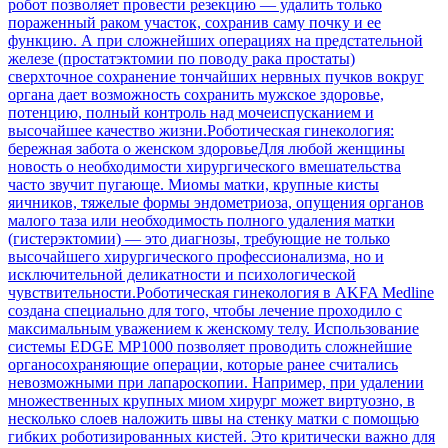
робот позволяет провести резекцию — удалить только
пораженный раком участок, сохранив саму почку и ее
функцию. А при сложнейших операциях на предстательной
железе (простатэктомии по поводу рака простаты)
сверхточное сохранение тончайших нервных пучков вокруг
органа дает возможность сохранить мужское здоровье,
потенцию, полный контроль над мочеиспусканием и
высочайшее качество жизни.Роботическая гинекология:
бережная забота о женском здоровьеДля любой женщины
новость о необходимости хирургического вмешательства
часто звучит пугающе. Миомы матки, крупные кисты
яичников, тяжелые формы эндометриоза, опущения органов
малого таза или необходимость полного удаления матки
(гистерэктомии) — это диагнозы, требующие не только
высочайшего хирургического профессионализма, но и
исключительной деликатности и психологической
чувствительности.Роботическая гинекология в AKFA Medline
создана специально для того, чтобы лечение проходило с
максимальным уважением к женскому телу. Использование
системы EDGE MP1000 позволяет проводить сложнейшие
органосохраняющие операции, которые ранее считались
невозможными при лапароскопии. Например, при удалении
множественных крупных миом хирург может виртуозно, в
несколько слоев наложить швы на стенку матки с помощью
гибких роботизированных кистей. Это критически важно для