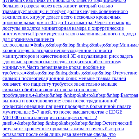
пугающих картинах из прошлого. Вместо традиционного
большого разреза через весь живот, который сильно
травмирует мышцы и требует долгих недель болезненного
заживления, хирург делает всего несколько крошечных
проколов размером от 0,5 до 1 сантиметра. Через эти микро-
доступы вводятся миниатюрная камера и хирургические
инструменты.Преимущества такого малоинвазивного подхода
для организма пациента
колоссальны:●&nbsp;&nbsp;&nbsp;&nbsp;&nbsp;&nbsp;Минима
кровопотеря: благодаря непревзойденной точности
манипуляторов и качественной 3D-визуализации риск задеть
здоровые кровеносные сосуды сводится к абсолютному
минимуму. Часто переливание крови вообще не
требуется.●&nbsp;&nbsp;&nbsp;&nbsp;&nbsp;&nbsp;Отсутствие
сильной послеоперационной боли: меньше травма тканей
означает, что пациенту требуется значительно меньше
сильных обезболивающих препаратов после
пробуждения.●&nbsp;&nbsp;&nbsp;&nbsp;&nbsp;&nbsp;Быстрая
выписка и восстановление: если после традиционной
открытой операции пациент проводит в больничной палате
мучительные 5–7 дней, то после вмешательства с EDGE
MP1000 госпитализация сокращается до 1–2
дней.●&nbsp;&nbsp;&nbsp;&nbsp;&nbsp;&nbsp;Эстетический
результат: крошечные проколы заживают очень быстро и
оставляют после себя лишь едва заметные следы, что