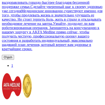
выздоравливать гораздо быстрее благодаря бесценной
поддержке семьи.Сделайте уверенный шаг к своему здоровью
уже сегодняМедицинские инновации существуют именно для
того, чтобы продлевать жизнь и значительно улучшать ее
качество. Не стоит терпеть боль, жить в страхе и откладывать
необходимое лечение на завтра.Узнайте, подходит ли вам
роботизированная операция. Запишитесь на консультацию к
нашему хирургу в AKFA Medline прямо сейчас, чтобы
получить честную, профессиональную оценку вашего
состояния и разработать индивидуальный, максимально
щадящий план лечения, который вернет вам здоровье в
кратчайшие сроки.
O'qish
1