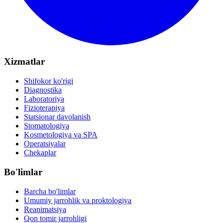
Xizmatlar
Shifokor ko'rigi
Diagnostika
Laboratoriya
Fizioterapiya
Statsionar davolanish
Stomatologiya
Kosmetologiya va SPA
Operatsiyalar
Chekaplar
Bo'limlar
Barcha bo'limlar
Umumiy jarrohlik va proktologiya
Reanimatsiya
Qon tomir jarrohligi