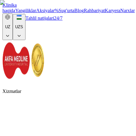
Klinika
haqida
Yangiliklar
Aksiyalar
%
Sug'urta
Blog
Rahbariyat
Karyera
Narxlar
Tahlil natijalari
24/7
UZ
UZS
Xizmatlar