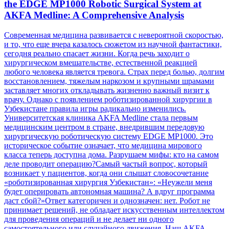
the EDGE MP1000 Robotic Surgical System at
AKFA Medline: A Comprehensive Analysis
Современная медицина развивается с невероятной скоростью,
и то, что еще вчера казалось сюжетом из научной фантастики,
сегодня реально спасает жизни. Когда речь заходит о
хирургическом вмешательстве, естественной реакцией
любого человека является тревога. Страх перед болью, долгим
восстановлением, тяжелым наркозом и крупными шрамами
заставляет многих откладывать жизненно важный визит к
врачу. Однако с появлением роботизированной хирургии в
Узбекистане правила игры радикально изменились.
Университетская клиника AKFA Medline стала первым
медицинским центром в стране, внедрившим передовую
хирургическую роботическую систему EDGE MP1000. Это
историческое событие означает, что медицина мирового
класса теперь доступна дома. Разрушаем мифы: кто на самом
деле проводит операцию?Самый частый вопрос, который
возникает у пациентов, когда они слышат словосочетание
«роботизированная хирургия Узбекистан»: «Неужели меня
будет оперировать автономная машина? А вдруг программа
даст сбой?»Ответ категоричен и однозначен: нет. Робот не
принимает решений, не обладает искусственным интеллектом
для проведения операций и не делает ни одного
самостоятельного или случайного движения. Наш AKFA