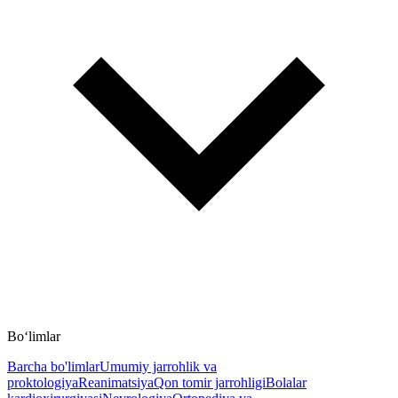
Bo‘limlar
Barcha bo'limlar
Umumiy jarrohlik va
proktologiya
Reanimatsiya
Qon tomir jarrohligi
Bolalar