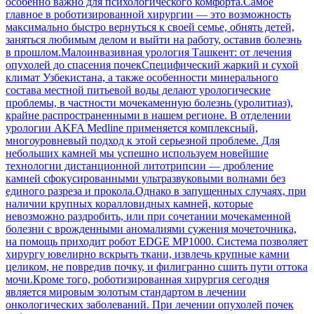
особенно важно для психологического комфорта.Самое
главное в роботизированной хирургии — это возможность
максимально быстро вернуться к своей семье, обнять детей,
заняться любимым делом и выйти на работу, оставив болезнь
в прошлом.Малоинвазивная урология Ташкент: от лечения
опухолей до спасения почекСпецифический жаркий и сухой
климат Узбекистана, а также особенности минерального
состава местной питьевой воды делают урологические
проблемы, в частности мочекаменную болезнь (уролитиаз),
крайне распространенными в нашем регионе. В отделении
урологии AKFA Medline применяется комплексный,
многоуровневый подход к этой серьезной проблеме. Для
небольших камней мы успешно используем новейшие
технологии дистанционной литотрипсии — дробление
камней сфокусированными ультразвуковыми волнами без
единого разреза и прокола.Однако в запущенных случаях, при
наличии крупных коралловидных камней, которые
невозможно раздробить, или при сочетании мочекаменной
болезни с врожденными аномалиями сужения мочеточника,
на помощь приходит робот EDGE MP1000. Система позволяет
хирургу ювелирно вскрыть ткани, извлечь крупные камни
целиком, не повредив почку, и филигранно сшить пути оттока
мочи.Кроме того, роботизированная хирургия сегодня
является мировым золотым стандартом в лечении
онкологических заболеваний. При лечении опухолей почек