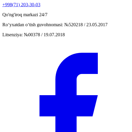
+998(71) 203-30-03
Qo'ng'iroq markazi
24/7
Ro‘yxatdan o‘tish guvohnomasi
:
№520218 / 23.05.2017
Litsenziya
:
№00378 / 19.07.2018