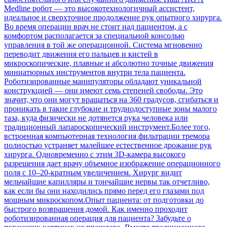
Medline робот — это высокотехнологичный ассистент,
идеальное и сверхточное продолжение рук опытного хирурга.
Во время операции врач не стоит над пациентом, а с
комфортом располагается за специальной консолью
управления в той же операционной. Система мгновенно
переводит движения его пальцев и кистей в
микроскопические, плавные и абсолютно точные движения
миниатюрных инструментов внутри тела пациента.
Роботизированные манипуляторы обладают уникальной
конструкцией — они имеют семь степеней свободы. Это
значит, что они могут вращаться на 360 градусов, сгибаться и
проникать в такие глубокие и труднодоступные зоны малого
таза, куда физически не дотянется рука человека или
традиционный лапароскопический инструмент.Более того,
встроенная компьютерная технология фильтрации тремора
полностью устраняет малейшее естественное дрожание рук
хирурга. Одновременно с этим 3D-камера высокого
разрешения дает врачу объемное изображение операционного
поля с 10–20-кратным увеличением. Хирург видит
мельчайшие капилляры и тончайшие нервы так отчетливо,
как если бы они находились прямо перед его глазами под
мощным микроскопом.Опыт пациента: от подготовки до
быстрого возвращения домой. Как именно проходит
роботизированная операция для пациента? Забудьте о