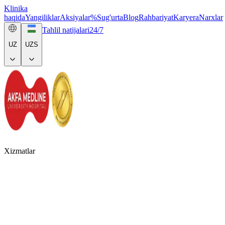
Klinika
haqida
Yangiliklar
Aksiyalar
%
Sug'urta
Blog
Rahbariyat
Karyera
Narxlar
Tahlil natijalari
24/7
UZ
UZS
Xizmatlar