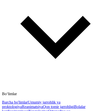
Bo‘limlar
Barcha bo'limlar
Umumiy jarrohlik va
proktologiya
Reanimatsiya
Qon tomir jarrohligi
Bolalar