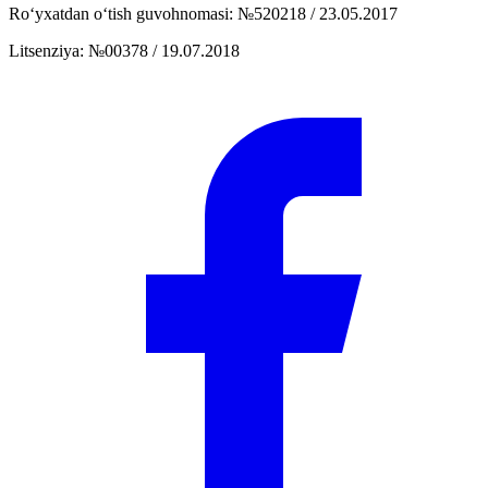
Ro‘yxatdan o‘tish guvohnomasi
:
№520218 / 23.05.2017
Litsenziya
:
№00378 / 19.07.2018