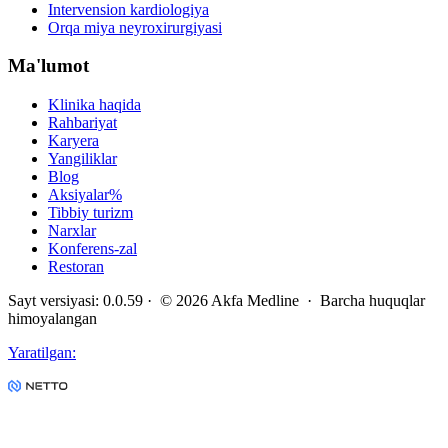
Intervension kardiologiya
Orqa miya neyroxirurgiyasi
Ma'lumot
Klinika haqida
Rahbariyat
Karyera
Yangiliklar
Blog
Aksiyalar
%
Tibbiy turizm
Narxlar
Konferens-zal
Restoran
Sayt versiyasi
:
0.0.59
· ©
2026
Akfa Medline ·
Barcha huquqlar
himoyalangan
Yaratilgan
: