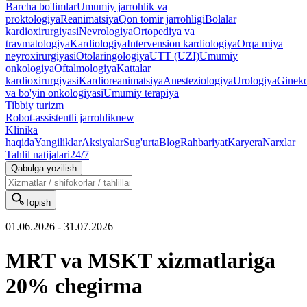
Barcha bo'limlar
Umumiy jarrohlik va
proktologiya
Reanimatsiya
Qon tomir jarrohligi
Bolalar
kardioxirurgiyasi
Nevrologiya
Ortopediya va
travmatologiya
Kardiologiya
Intervension kardiologiya
Orqa miya
neyroxirurgiyasi
Otolaringologiya
UTT (UZI)
Umumiy
onkologiya
Oftalmologiya
Kattalar
kardioxirurgiyasi
Kardioreanimatsiya
Anesteziologiya
Urologiya
Gineko
va bo'yin onkologiyasi
Umumiy terapiya
Tibbiy turizm
Robot-assistentli jarrohlik
new
Klinika
haqida
Yangiliklar
Aksiyalar
Sug'urta
Blog
Rahbariyat
Karyera
Narxlar
Tahlil natijalari
24/7
Qabulga yozilish
Topish
01.06.2026
-
31.07.2026
MRT va MSKT xizmatlariga
20% chegirma