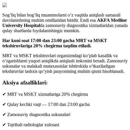
Sog‘liq bilan bog‘liq muammolarni o‘z vaqtida aniqlash samarali
davolanishning muhim omillaridan biridir. Endi esa
AKFA Medline
University Hospital
da zamonaviy diagnostika xizmatlaridan yanada
qulay shartlarda foydalanishingiz mumkin.
Har kuni soat 17:00 dan 23:00 gacha MRT va MSKT
tekshiruvlariga 20% chegirma taqdim etiladi.
MRT va MSKT tekshiruvlari organizmdagi ko‘plab kasallik va
o‘zgarishlarni yuqori aniqlikda aniqlash imkonini beradi. Zamonaviy
uskunalar va malakali mutaxassislar ishtirokida o‘tkaziladigan
tekshiruvlar tashxis qo‘yish jarayonining muhim qismi hisoblanadi.
Aksiya afzalliklari:
✔ MRT va MSKT xizmatlariga 20% chegirma
✔ Qulay kechki vaqt — 17:00 dan 23:00 gacha
✔ Zamonaviy diagnostika uskunalari
✔ Tajribali radiologlar xulosasi