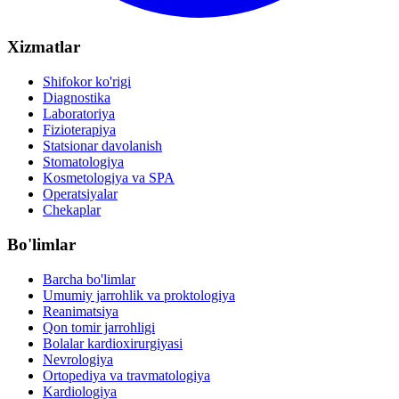
Xizmatlar
Shifokor ko'rigi
Diagnostika
Laboratoriya
Fizioterapiya
Statsionar davolanish
Stomatologiya
Kosmetologiya va SPA
Operatsiyalar
Chekaplar
Bo'limlar
Barcha bo'limlar
Umumiy jarrohlik va proktologiya
Reanimatsiya
Qon tomir jarrohligi
Bolalar kardioxirurgiyasi
Nevrologiya
Ortopediya va travmatologiya
Kardiologiya