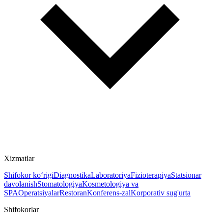
Xizmatlar
Shifokor ko‘rigi
Diagnostika
Laboratoriya
Fizioterapiya
Statsionar
davolanish
Stomatologiya
Kosmetologiya va
SPA
Operatsiyalar
Restoran
Konferens-zal
Korporativ sug'urta
Shifokorlar