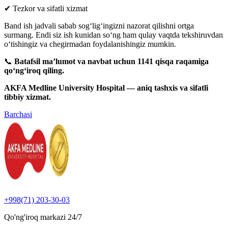
✔ Tezkor va sifatli xizmat
Band ish jadvali sabab sog‘lig‘ingizni nazorat qilishni ortga
surmang. Endi siz ish kunidan so‘ng ham qulay vaqtda tekshiruvdan
o‘tishingiz va chegirmadan foydalanishingiz mumkin.
📞
Batafsil ma’lumot va navbat uchun 1141 qisqa raqamiga
qo‘ng‘iroq qiling.
AKFA Medline University Hospital — aniq tashxis va sifatli
tibbiy xizmat.
Barchasi
+998(71) 203-30-03
Qo'ng'iroq markazi
24/7