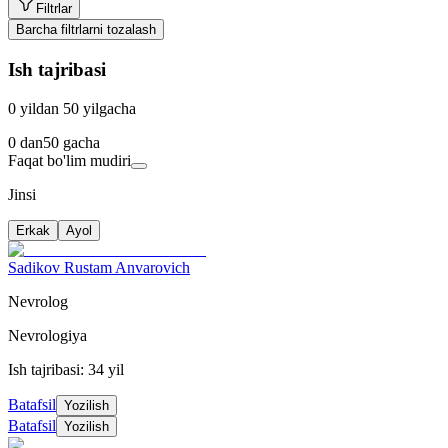
Filtrlar
Barcha filtrlarni tozalash
Ish tajribasi
0 yildan 50 yilgacha
0
dan
50
gacha
Faqat bo'lim mudiri
Jinsi
Erkak
Ayol
Sadikov Rustam Anvarovich
Nevrolog
Nevrologiya
Ish tajribasi: 34 yil
Batafsil
Yozilish
Batafsil
Yozilish