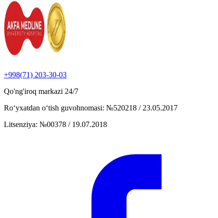
+998(71) 203-30-03
Qo'ng'iroq markazi
24/7
Ro‘yxatdan o‘tish guvohnomasi
:
№520218 / 23.05.2017
Litsenziya
:
№00378 / 19.07.2018