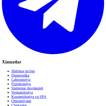
Xizmatlar
Shifokor ko'rigi
Diagnostika
Laboratoriya
Fizioterapiya
Statsionar davolanish
Stomatologiya
Kosmetologiya va SPA
Operatsiyalar
Chekaplar