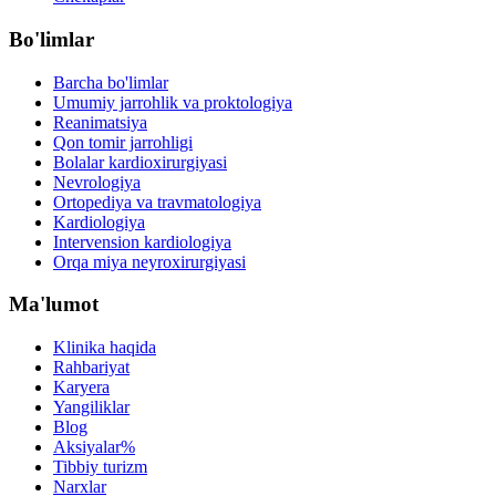
Bo'limlar
Barcha bo'limlar
Umumiy jarrohlik va proktologiya
Reanimatsiya
Qon tomir jarrohligi
Bolalar kardioxirurgiyasi
Nevrologiya
Ortopediya va travmatologiya
Kardiologiya
Intervension kardiologiya
Orqa miya neyroxirurgiyasi
Ma'lumot
Klinika haqida
Rahbariyat
Karyera
Yangiliklar
Blog
Aksiyalar
%
Tibbiy turizm
Narxlar