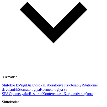
Xizmatlar
Shifokor ko‘rigi
Diagnostika
Laboratoriya
Fizioterapiya
Statsionar
davolanish
Stomatologiya
Kosmetologiya va
SPA
Operatsiyalar
Restoran
Konferens-zal
Korporativ sug'urta
Shifokorlar