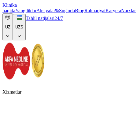
Klinika
haqida
Yangiliklar
Aksiyalar
%
Sug'urta
Blog
Rahbariyat
Karyera
Narxlar
Tahlil natijalari
24/7
UZ
UZS
Xizmatlar