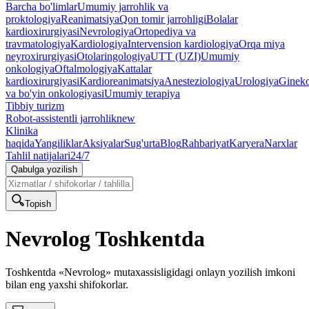
Barcha bo'limlar
Umumiy jarrohlik va
proktologiya
Reanimatsiya
Qon tomir jarrohligi
Bolalar
kardioxirurgiyasi
Nevrologiya
Ortopediya va
travmatologiya
Kardiologiya
Intervension kardiologiya
Orqa miya
neyroxirurgiyasi
Otolaringologiya
UTT (UZI)
Umumiy
onkologiya
Oftalmologiya
Kattalar
kardioxirurgiyasi
Kardioreanimatsiya
Anesteziologiya
Urologiya
Gineko
va bo'yin onkologiyasi
Umumiy terapiya
Tibbiy turizm
Robot-assistentli jarrohlik
new
Klinika
haqida
Yangiliklar
Aksiyalar
Sug'urta
Blog
Rahbariyat
Karyera
Narxlar
Tahlil natijalari
24/7
Qabulga yozilish
Topish
Nevrolog Toshkentda
Toshkentda «Nevrolog» mutaxassisligidagi onlayn yozilish imkoni
bilan eng yaxshi shifokorlar.