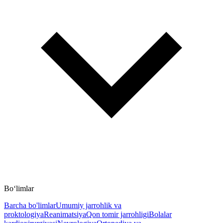
Bo‘limlar
Barcha bo'limlar
Umumiy jarrohlik va
proktologiya
Reanimatsiya
Qon tomir jarrohligi
Bolalar