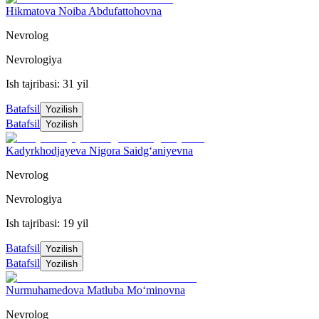
Hikmatova Noiba Abdufattohovna
Nevrolog
Nevrologiya
Ish tajribasi: 31 yil
Batafsil
Yozilish
Batafsil
Yozilish
Kadyrkhodjayeva Nigora Saidg‘aniyevna
Nevrolog
Nevrologiya
Ish tajribasi: 19 yil
Batafsil
Yozilish
Batafsil
Yozilish
Nurmuhamedova Matluba Mo‘minovna
Nevrolog