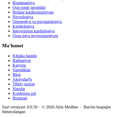
Reanimatsiya
Qon tomir jarrohligi
Bolalar kardioxirurgiyasi
Nevrologiya
Ortopediya va travmatologiya
Kardiologiya
Intervension kardiologiya
Orqa miya neyroxirurgiyasi
Ma'lumot
Klinika haqida
Rahbariyat
Karyera
Yangiliklar
Blog
Aksiyalar
%
Tibbiy turizm
Narxlar
Konferens-zal
Restoran
Sayt versiyasi
:
0.0.59
· ©
2026
Akfa Medline ·
Barcha huquqlar
himoyalangan