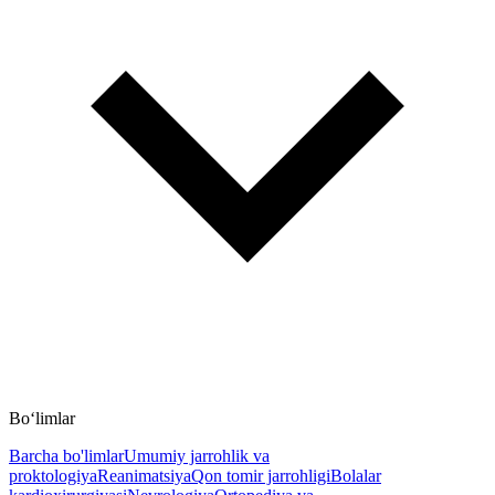
Bo‘limlar
Barcha bo'limlar
Umumiy jarrohlik va
proktologiya
Reanimatsiya
Qon tomir jarrohligi
Bolalar