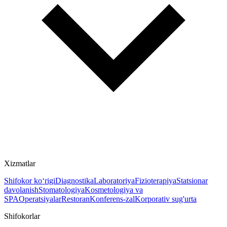
Xizmatlar
Shifokor ko‘rigi
Diagnostika
Laboratoriya
Fizioterapiya
Statsionar
davolanish
Stomatologiya
Kosmetologiya va
SPA
Operatsiyalar
Restoran
Konferens-zal
Korporativ sug'urta
Shifokorlar