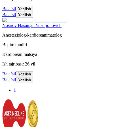
Batafsil
Yozilish
Batafsil
Yozilish
Nosirov Hasanjan Yusufjonovich
Anesteziolog-kardioreanimatolog
Bo'lim mudiri
Kardioreanimatsiya
Ish tajribasi: 26 yil
Batafsil
Yozilish
Batafsil
Yozilish
1