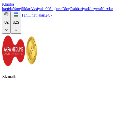
Klinika
haqida
Yangiliklar
Aksiyalar
%
Sug'urta
Blog
Rahbariyat
Karyera
Narxlar
Tahlil natijalari
24/7
UZ
UZS
Xizmatlar