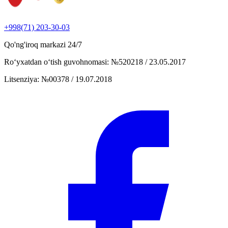
+998(71) 203-30-03
Qo'ng'iroq markazi
24/7
Ro‘yxatdan o‘tish guvohnomasi
:
№520218 / 23.05.2017
Litsenziya
:
№00378 / 19.07.2018