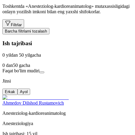
Toshkentda «Anesteziolog-kardioreanimatolog» mutaxassisligidagi
onlayn yozilish imkoni bilan eng yaxshi shifokorlar.
Filtrlar
Barcha filtrlarni tozalash
Ish tajribasi
0 yildan 50 yilgacha
0
dan
50
gacha
Faqat bo'lim mudiri
Jinsi
Erkak
Ayol
Ahmedov Dilshod Rustamovich
Anesteziolog-kardioreanimatolog
Anesteziologiya
Ish tajribasi: 15 yil