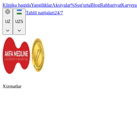
Klinika haqida
Yangiliklar
Aksiyalar
%
Sug'urta
Blog
Rahbariyat
Karyera
Tahlil natijalari
24/7
UZ
UZS
Xizmatlar