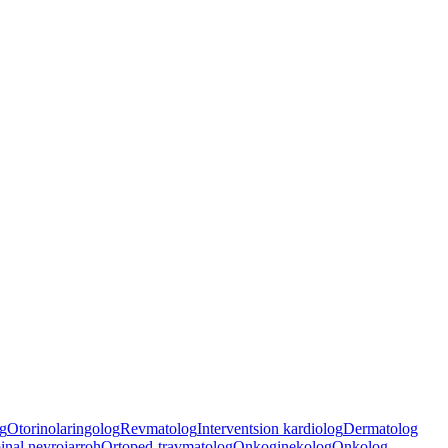
g
Otorinolaringolog
Revmatolog
Interventsion kardiolog
Dermatolog
inal neyrojarroh
Ortoped-travmatolog
Onkoginekolog
Onkolog-