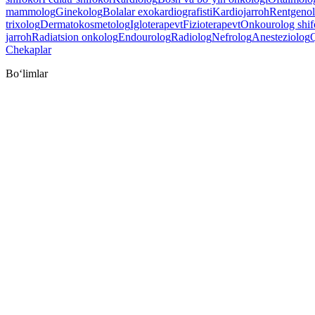
mammolog
Ginekolog
Bolalar exokardiografisti
Kardiojarroh
Rentgeno
trixolog
Dermatokosmetolog
Igloterapevt
Fizioterapevt
Onkourolog shif
jarroh
Radiatsion onkolog
Endourolog
Radiolog
Nefrolog
Anesteziolog
Q
Chekaplar
Bo‘limlar