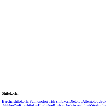
Shifokorlar
Barcha shifokorlar
Pulmonolog
Tish shifokori
Dietolog
Allergolog
Urol
shifokor
Pediatr shifokor
Kardiolog
Bosh va bo‘yin onkologi
Oftalmolo