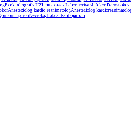
log
Exokardiografist
UZI mutaxassisi
Laboratoriya shifokori
Dermatokosm
okor
Anesteziolog-kardio-reanimatolog
Anesteziolog-kardioreanimatolo
on tomir jarroh
Nevrolog
Bolalar kardiojarrohi