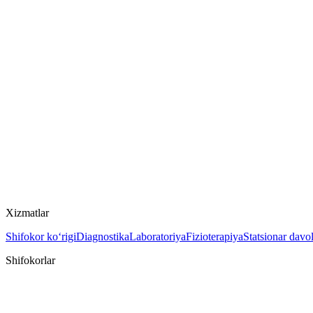
Xizmatlar
Shifokor ko‘rigi
Diagnostika
Laboratoriya
Fizioterapiya
Statsionar davo
Shifokorlar