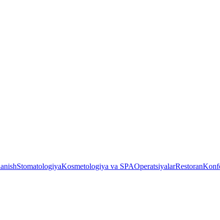
lanish
Stomatologiya
Kosmetologiya va SPA
Operatsiyalar
Restoran
Konfe