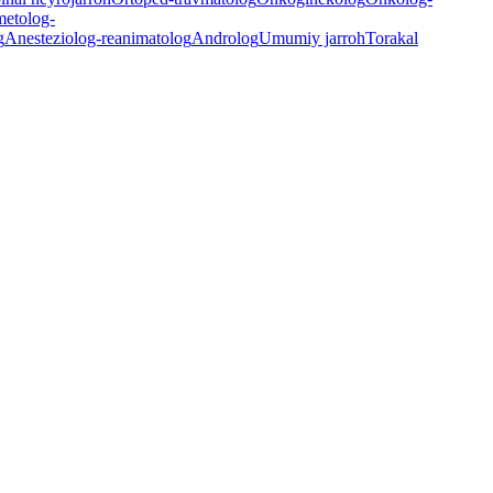
etolog-
g
Anesteziolog-reanimatolog
Androlog
Umumiy jarroh
Torakal