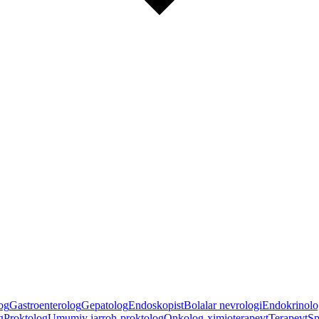
og
Gastroenterolog
Gepatolog
Endoskopist
Bolalar nevrologi
Endokrinolo
g
Proktolog
Umumiy jarroh-proktolog
Onkolog-ximioterapevt
Terapevt
Sp