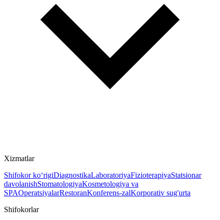
Xizmatlar
Shifokor ko‘rigi
Diagnostika
Laboratoriya
Fizioterapiya
Statsionar
davolanish
Stomatologiya
Kosmetologiya va
SPA
Operatsiyalar
Restoran
Konferens-zal
Korporativ sug'urta
Shifokorlar