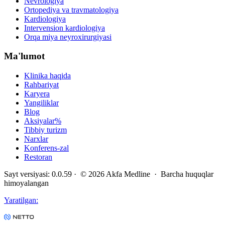
Nevrologiya
Ortopediya va travmatologiya
Kardiologiya
Intervension kardiologiya
Orqa miya neyroxirurgiyasi
Ma'lumot
Klinika haqida
Rahbariyat
Karyera
Yangiliklar
Blog
Aksiyalar
%
Tibbiy turizm
Narxlar
Konferens-zal
Restoran
Sayt versiyasi
:
0.0.59
· ©
2026
Akfa Medline ·
Barcha huquqlar
himoyalangan
Yaratilgan
: