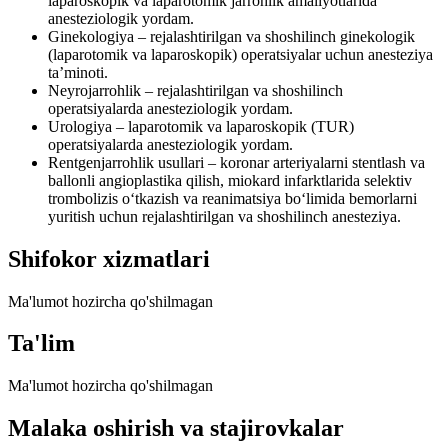
laparoskopik va laparotomik jarrohlik amaliyotlarida
anesteziologik yordam.
Ginekologiya – rejalashtirilgan va shoshilinch ginekologik
(laparotomik va laparoskopik) operatsiyalar uchun anesteziya
ta’minoti.
Neyrojarrohlik – rejalashtirilgan va shoshilinch
operatsiyalarda anesteziologik yordam.
Urologiya – laparotomik va laparoskopik (TUR)
operatsiyalarda anesteziologik yordam.
Rentgenjarrohlik usullari – koronar arteriyalarni stentlash va
ballonli angioplastika qilish, miokard infarktlarida selektiv
trombolizis o‘tkazish va reanimatsiya bo‘limida bemorlarni
yuritish uchun rejalashtirilgan va shoshilinch anesteziya.
Shifokor xizmatlari
Ma'lumot hozircha qo'shilmagan
Ta'lim
Ma'lumot hozircha qo'shilmagan
Malaka oshirish va stajirovkalar