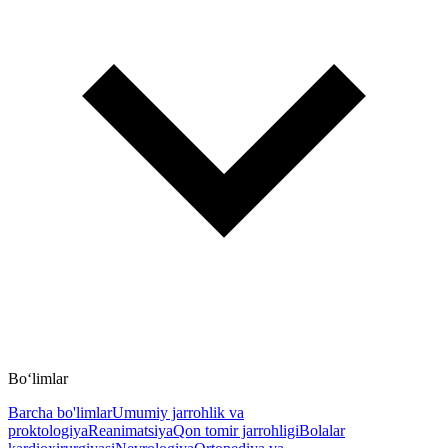
Bo‘limlar
Barcha bo'limlar
Umumiy jarrohlik va
proktologiya
Reanimatsiya
Qon tomir jarrohligi
Bolalar