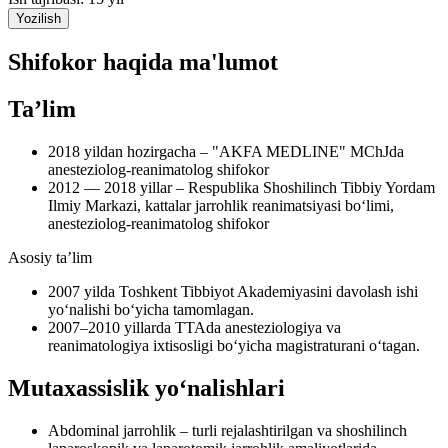
Yozilish
Shifokor haqida ma'lumot
Ta’lim
2018 yildan hozirgacha – "AKFA MEDLINE" MChJda
anesteziolog-reanimatolog shifokor
2012 — 2018 yillar – Respublika Shoshilinch Tibbiy Yordam
Ilmiy Markazi, kattalar jarrohlik reanimatsiyasi bo‘limi,
anesteziolog-reanimatolog shifokor
Asosiy ta’lim
2007 yilda Toshkent Tibbiyot Akademiyasini davolash ishi
yo‘nalishi bo‘yicha tamomlagan.
2007–2010 yillarda TTAda anesteziologiya va
reanimatologiya ixtisosligi bo‘yicha magistraturani o‘tagan.
Mutaxassislik yo‘nalishlari
Abdominal jarrohlik – turli rejalashtirilgan va shoshilinch