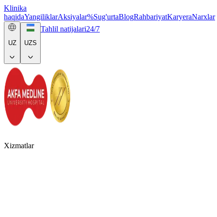
Klinika
haqida
Yangiliklar
Aksiyalar
%
Sug'urta
Blog
Rahbariyat
Karyera
Narxlar
Tahlil natijalari
24/7
UZ
UZS
Xizmatlar