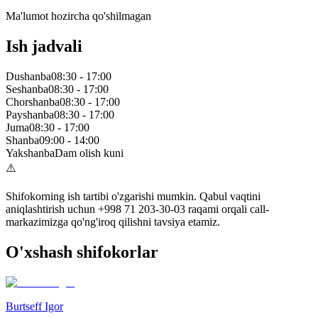
Ma'lumot hozircha qo'shilmagan
Ish jadvali
Dushanba
08:30
-
17:00
Seshanba
08:30
-
17:00
Chorshanba
08:30
-
17:00
Payshanba
08:30
-
17:00
Juma
08:30
-
17:00
Shanba
09:00
-
14:00
Yakshanba
Dam olish kuni
⚠️
Shifokorning ish tartibi o'zgarishi mumkin. Qabul vaqtini
aniqlashtirish uchun +998 71 203-30-03 raqami orqali call-
markazimizga qo'ng'iroq qilishni tavsiya etamiz.
O'xshash shifokorlar
Burtseff Igor