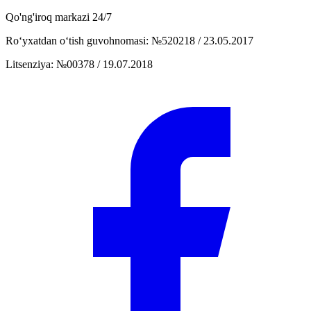
Qo'ng'iroq markazi
24/7
Ro‘yxatdan o‘tish guvohnomasi
:
№520218 / 23.05.2017
Litsenziya
:
№00378 / 19.07.2018