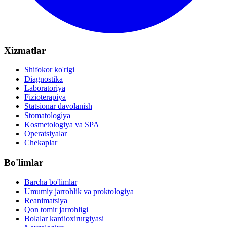
Xizmatlar
Shifokor ko'rigi
Diagnostika
Laboratoriya
Fizioterapiya
Statsionar davolanish
Stomatologiya
Kosmetologiya va SPA
Operatsiyalar
Chekaplar
Bo'limlar
Barcha bo'limlar
Umumiy jarrohlik va proktologiya
Reanimatsiya
Qon tomir jarrohligi
Bolalar kardioxirurgiyasi