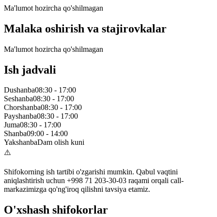
Ma'lumot hozircha qo'shilmagan
Malaka oshirish va stajirovkalar
Ma'lumot hozircha qo'shilmagan
Ish jadvali
Dushanba
08:30
-
17:00
Seshanba
08:30
-
17:00
Chorshanba
08:30
-
17:00
Payshanba
08:30
-
17:00
Juma
08:30
-
17:00
Shanba
09:00
-
14:00
Yakshanba
Dam olish kuni
⚠️
Shifokorning ish tartibi o'zgarishi mumkin. Qabul vaqtini
aniqlashtirish uchun +998 71 203-30-03 raqami orqali call-
markazimizga qo'ng'iroq qilishni tavsiya etamiz.
O'xshash shifokorlar