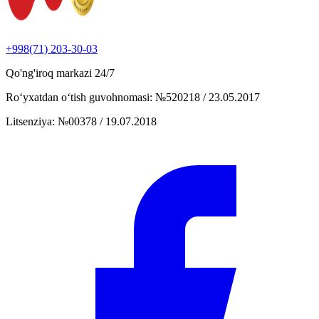
+998(71) 203-30-03
Qo'ng'iroq markazi
24/7
Ro‘yxatdan o‘tish guvohnomasi
:
№520218 / 23.05.2017
Litsenziya
:
№00378 / 19.07.2018