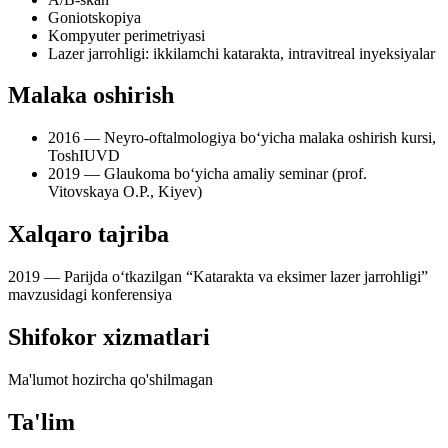
Goniotskopiya
Kompyuter perimetriyasi
Lazer jarrohligi: ikkilamchi katarakta, intravitreal inyeksiyalar
Malaka oshirish
2016 — Neyro-oftalmologiya bo‘yicha malaka oshirish kursi,
ToshIUVD
2019 — Glaukoma bo‘yicha amaliy seminar (prof.
Vitovskaya O.P., Kiyev)
Xalqaro tajriba
2019 — Parijda o‘tkazilgan “Katarakta va eksimer lazer jarrohligi”
mavzusidagi konferensiya
Shifokor xizmatlari
Ma'lumot hozircha qo'shilmagan
Ta'lim