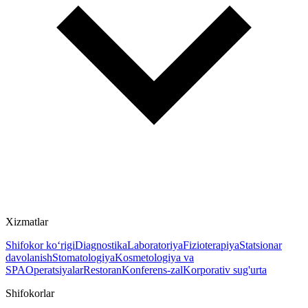
Xizmatlar
Shifokor ko‘rigi
Diagnostika
Laboratoriya
Fizioterapiya
Statsionar
davolanish
Stomatologiya
Kosmetologiya va
SPA
Operatsiyalar
Restoran
Konferens-zal
Korporativ sug'urta
Shifokorlar