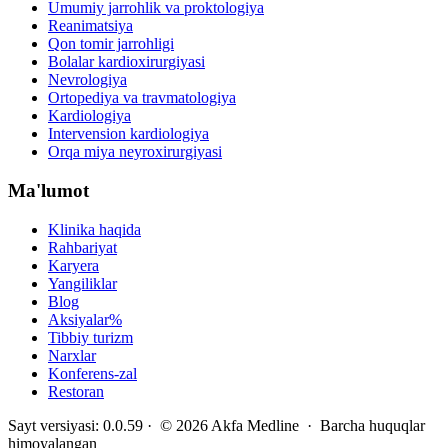
Umumiy jarrohlik va proktologiya
Reanimatsiya
Qon tomir jarrohligi
Bolalar kardioxirurgiyasi
Nevrologiya
Ortopediya va travmatologiya
Kardiologiya
Intervension kardiologiya
Orqa miya neyroxirurgiyasi
Ma'lumot
Klinika haqida
Rahbariyat
Karyera
Yangiliklar
Blog
Aksiyalar
%
Tibbiy turizm
Narxlar
Konferens-zal
Restoran
Sayt versiyasi
:
0.0.59
· ©
2026
Akfa Medline ·
Barcha huquqlar
himoyalangan