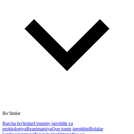
Bo‘limlar
Barcha bo'limlar
Umumiy jarrohlik va
proktologiya
Reanimatsiya
Qon tomir jarrohligi
Bolalar