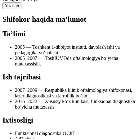
Yozilish
Shifokor haqida ma'lumot
Ta’limi
2005 — Toshkent 1-tibbiyot instituti, davolash ishi va
pedagogika yo‘nalishi
2005–2007 — ToshIUVDda oftalmologiya bo‘yicha
mutaxassislik
Ish tajribasi
2007–2009 — Respublika klinik oftalmologiya shifoxonasi,
lazer diagnostikasi va jarrohlik bo‘limi
2016–2022 — Xususiy ko‘z klinikasi, funksional diagnostika
bo‘yicha mutaxassis
Ixtisosligi
Funktsional diagnostika OChT
A/B-skan