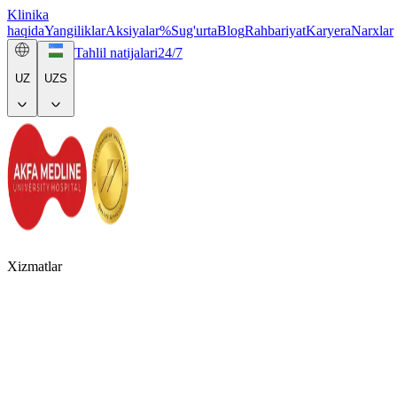
Klinika
haqida
Yangiliklar
Aksiyalar
%
Sug'urta
Blog
Rahbariyat
Karyera
Narxlar
Tahlil natijalari
24/7
UZ
UZS
Xizmatlar