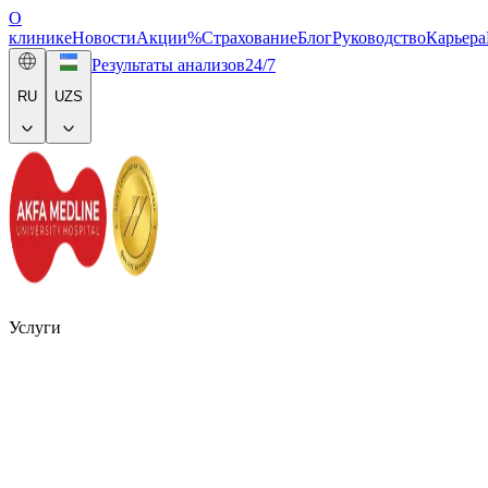
О
клинике
Новости
Акции
%
Страхование
Блог
Руководство
Карьера
Результаты анализов
24/7
RU
UZS
Услуги