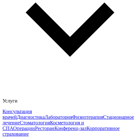
Услуги
Консультация
врачей
Диагностика
Лаборатория
Физиотерапия
Стационарное
лечение
Стоматология
Косметология и
СПА
Операции
Ресторан
Конференц-зал
Корпоративное
страхование