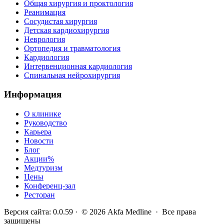
Общая хирургия и проктология
Реанимация
Сосудистая хирургия
Детская кардиохирургия
Неврология
Ортопедия и травматология
Кардиология
Интервенционная кардиология
Спинальная нейрохирургия
Информация
О клинике
Руководство
Карьера
Новости
Блог
Акции
%
Медтуризм
Цены
Конференц-зал
Ресторан
Версия сайта
:
0.0.59
· ©
2026
Akfa Medline ·
Все права
защищены