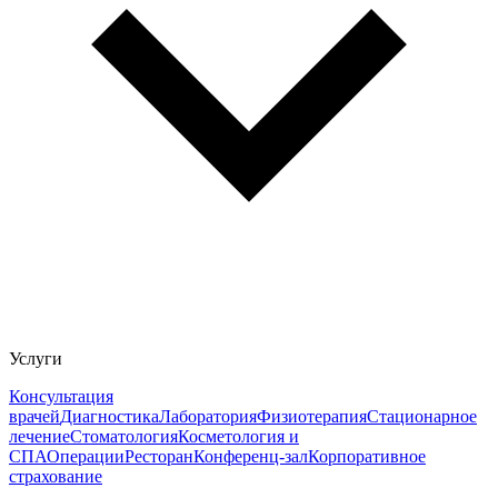
Услуги
Консультация
врачей
Диагностика
Лаборатория
Физиотерапия
Стационарное
лечение
Стоматология
Косметология и
СПА
Операции
Ресторан
Конференц-зал
Корпоративное
страхование