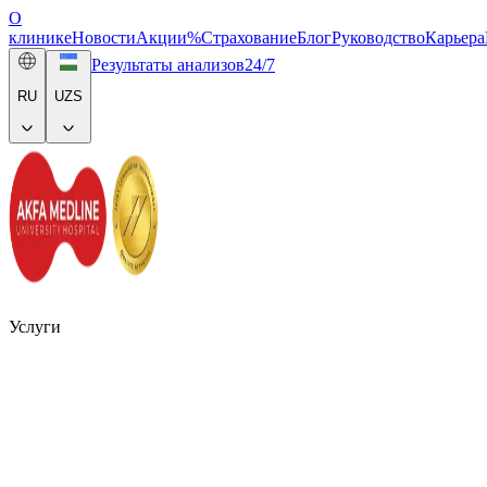
О
клинике
Новости
Акции
%
Страхование
Блог
Руководство
Карьера
Результаты анализов
24/7
RU
UZS
Услуги