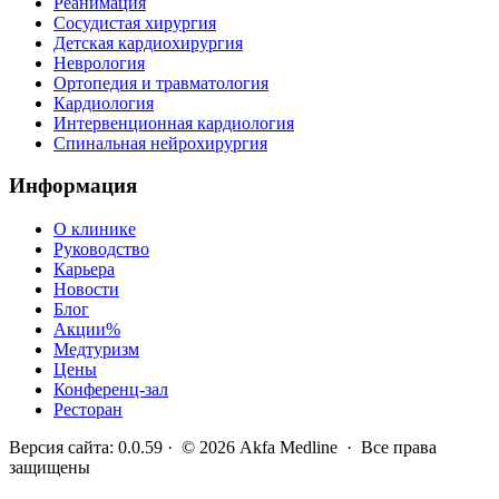
Реанимация
Сосудистая хирургия
Детская кардиохирургия
Неврология
Ортопедия и травматология
Кардиология
Интервенционная кардиология
Спинальная нейрохирургия
Информация
О клинике
Руководство
Карьера
Новости
Блог
Акции
%
Медтуризм
Цены
Конференц-зал
Ресторан
Версия сайта
:
0.0.59
· ©
2026
Akfa Medline ·
Все права
защищены