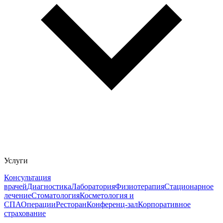
Услуги
Консультация
врачей
Диагностика
Лаборатория
Физиотерапия
Стационарное
лечение
Стоматология
Косметология и
СПА
Операции
Ресторан
Конференц-зал
Корпоративное
страхование