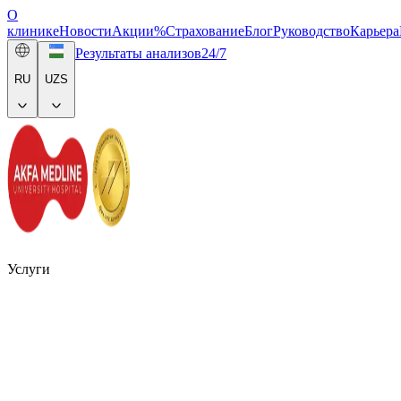
О
клинике
Новости
Акции
%
Страхование
Блог
Руководство
Карьера
Результаты анализов
24/7
RU
UZS
Услуги