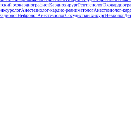
тский эхокардиографист
Кардиохирург
Рентгенолог
Эхокардиогр
онкоуролог
Анестезиолог-кардио-реаниматолог
Анестезиолог-кар
Радиолог
Нефролог
Анестезиолог
Сосудистый хирург
Невролог
Де