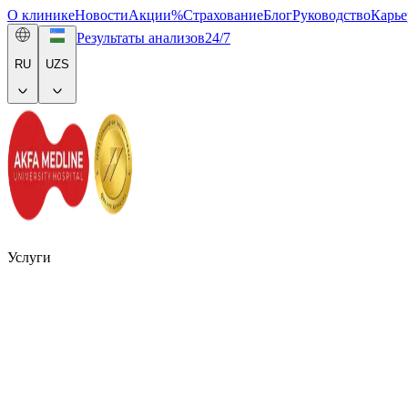
О клинике
Новости
Акции
%
Страхование
Блог
Руководство
Карье
Результаты анализов
24/7
RU
UZS
Услуги