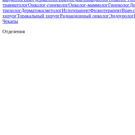
травматолог
Онколог-гинеколог
Онколог-маммолог
Гинеколог
Де
трихолог
Дерматокосметолог
Иглотерапевт
Физиотерапевт
Врач-
хирург
Торакальный хирург
Радиационный онколог
Эндоуролог
Чекапы
Отделения