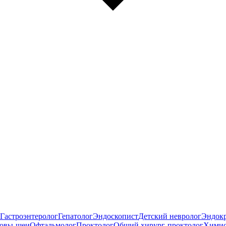
Гастроэнтеролог
Гепатолог
Эндоскопист
Детский невролог
Эндок
ловы-шеи
Офтальмолог
Проктолог
Общий хирург-проктолог
Химио