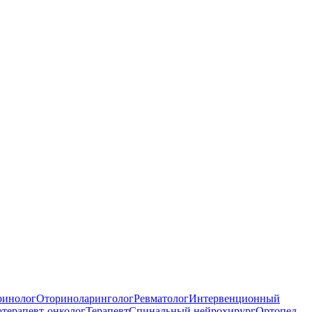
ринолог
Оториноларинголог
Ревматолог
Интервенционный
терапевт-онколог
Терапевт
Спинальный нейрохирург
Ортопед-