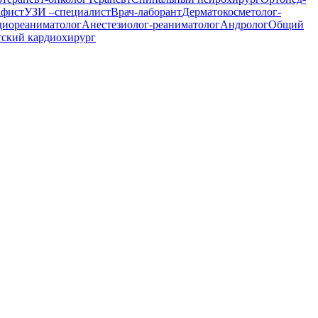
афист
УЗИ –специалист
Врач-лаборант
Дерматокосметолог-
диореаниматолог
Анестезиолог-реаниматолог
Андролог
Общий
тский кардиохирург