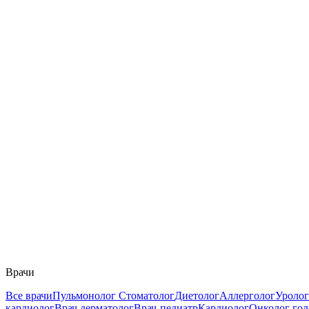
Врачи
Все врачи
Пульмонолог
Стоматолог
Диетолог
Аллерголог
Уролог
кардиолог
Врач дерматолог
Врач-педиатр
Кардиолог
Онколог го