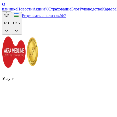
О
клинике
Новости
Акции
%
Страхование
Блог
Руководство
Карьера
Результаты анализов
24/7
RU
UZS
Услуги