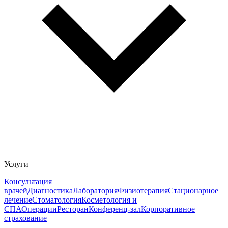
Услуги
Консультация
врачей
Диагностика
Лаборатория
Физиотерапия
Стационарное
лечение
Стоматология
Косметология и
СПА
Операции
Ресторан
Конференц-зал
Корпоративное
страхование