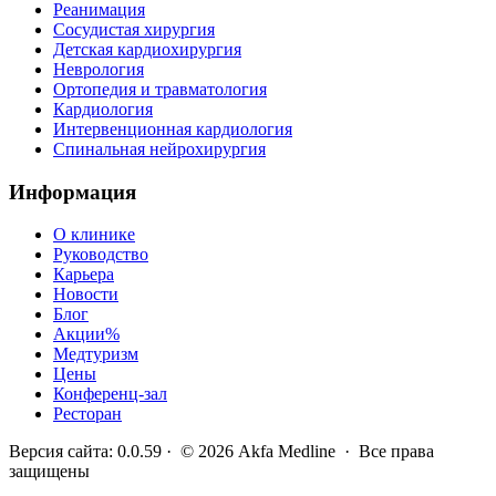
Реанимация
Сосудистая хирургия
Детская кардиохирургия
Неврология
Ортопедия и травматология
Кардиология
Интервенционная кардиология
Спинальная нейрохирургия
Информация
О клинике
Руководство
Карьера
Новости
Блог
Акции
%
Медтуризм
Цены
Конференц-зал
Ресторан
Версия сайта
:
0.0.59
· ©
2026
Akfa Medline ·
Все права
защищены