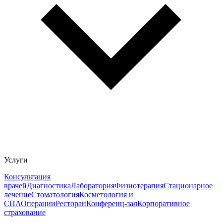
Услуги
Консультация
врачей
Диагностика
Лаборатория
Физиотерапия
Стационарное
лечение
Стоматология
Косметология и
СПА
Операции
Ресторан
Конференц-зал
Корпоративное
страхование