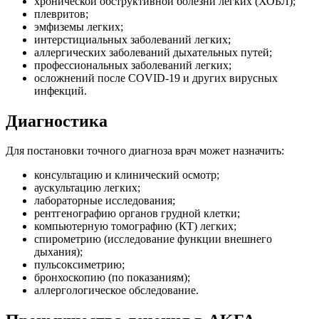
хронической обструктивной болезни легких (ХОБЛ);
плевритов;
эмфиземы легких;
интерстициальных заболеваний легких;
аллергических заболеваний дыхательных путей;
профессиональных заболеваний легких;
осложнений после COVID-19 и других вирусных
инфекций.
Диагностика
Для постановки точного диагноза врач может назначить:
консультацию и клинический осмотр;
аускультацию легких;
лабораторные исследования;
рентгенографию органов грудной клетки;
компьютерную томографию (КТ) легких;
спирометрию (исследование функции внешнего
дыхания);
пульсоксиметрию;
бронхоскопию (по показаниям);
аллергологическое обследование.