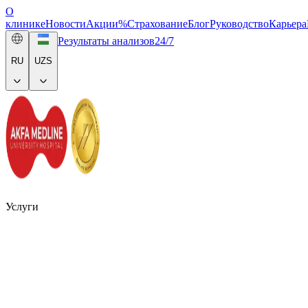
О
клинике
Новости
Акции
%
Страхование
Блог
Руководство
Карьера
Результаты анализов
24/7
RU
UZS
Услуги