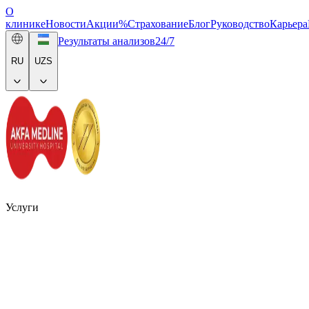
О
клинике
Новости
Акции
%
Страхование
Блог
Руководство
Карьера
Результаты анализов
24/7
RU
UZS
Услуги