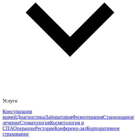
Услуги
Консультация
врачей
Диагностика
Лаборатория
Физиотерапия
Стационарное
лечение
Стоматология
Косметология и
СПА
Операции
Ресторан
Конференц-зал
Корпоративное
страхование