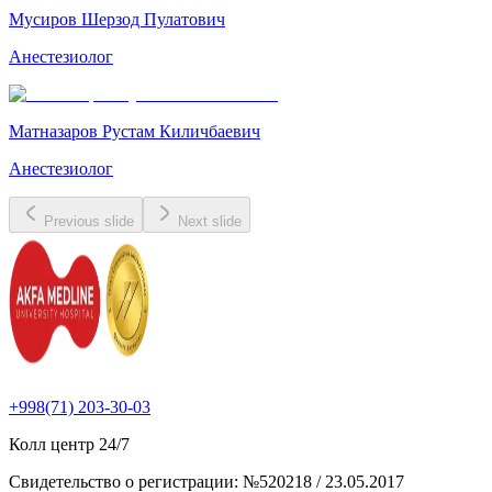
Мусиров Шерзод Пулатович
Анестезиолог
Матназаров Рустам Киличбаевич
Анестезиолог
Previous slide
Next slide
+998(71) 203-30-03
Колл центр
24/7
Свидетельство о регистрации
:
№520218 / 23.05.2017