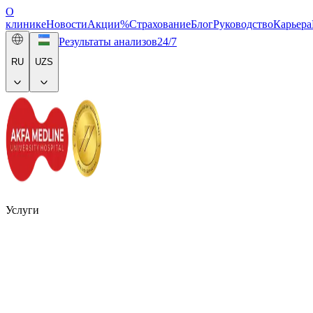
О
клинике
Новости
Акции
%
Страхование
Блог
Руководство
Карьера
Результаты анализов
24/7
RU
UZS
Услуги