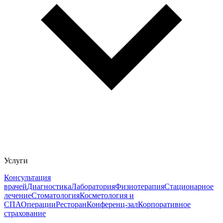
Услуги
Консультация
врачей
Диагностика
Лаборатория
Физиотерапия
Стационарное
лечение
Стоматология
Косметология и
СПА
Операции
Ресторан
Конференц-зал
Корпоративное
страхование