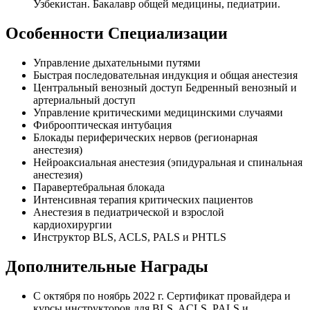
Узбекистан. Бакалавр общей медицины, педиатрии.
Особенности Специализации
Управление дыхательными путями
Быстрая последовательная индукция и общая анестезия
Центральный венозный доступ Бедренный венозный и
артериальный доступ
Управление критическими медицинскими случаями
Фиброоптическая интубация
Блокады периферических нервов (регионарная
анестезия)
Нейроаксиальная анестезия (эпидуральная и спинальная
анестезия)
Паравертебральная блокада
Интенсивная терапия критических пациентов
Анестезия в педиатрической и взрослой
кардиохирургии
Инструктор BLS, ACLS, PALS и PHTLS
Дополнительные Награды
С октября по ноябрь 2022 г. Сертификат провайдера и
курсы инструкторов для BLS, ACLS, PALS и