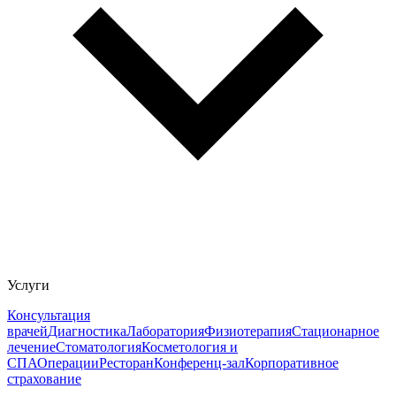
Услуги
Консультация
врачей
Диагностика
Лаборатория
Физиотерапия
Стационарное
лечение
Стоматология
Косметология и
СПА
Операции
Ресторан
Конференц-зал
Корпоративное
страхование