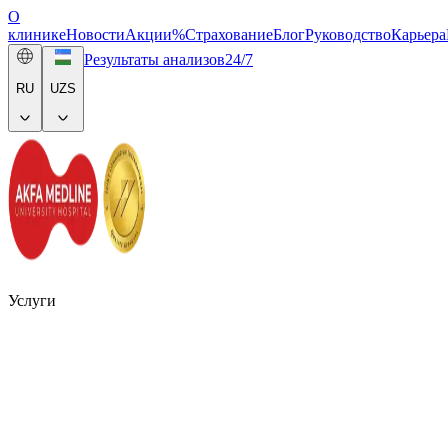
О
клинике
Новости
Акции
%
Страхование
Блог
Руководство
Карьера
Результаты анализов
24/7
RU
UZS
Услуги